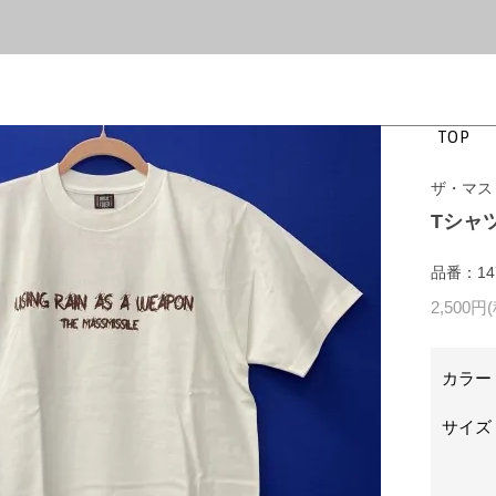
TOP
ザ・マス
Tシャツ
品番：147
2,500円
カラー
サイズ