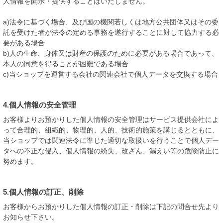
人情報を開示・提供することはいたしません。
a)法令に基づく場合、及び国の機関若しくは地方公共団体又はその委
託を受けた者が法令の定める事務を遂行することに対して協力する必
要がある場合
b)人の生命、身体又は財産の保護のために必要がある場合であって、
本人の同意を得ることが困難である場合
c)当ショップを運営する会社の関連会社で個人データを交換する場合
4.個人情報の安全管理
お客様よりお預かりした個人情報の安全管理はサービス提供会社によ
って合理的、組織的、物理的、人的、技術的施策を講じるとともに、
当ショップでは関連法令に準じた適切な取扱いを行うことで個人デー
タへの不正な侵入、個人情報の紛失、改ざん、漏えい等の危険防止に
努めます。
5.個人情報の訂正、削除
お客様からお預かりした個人情報の訂正・削除は下記の問合せ先より
お知らせ下さい。